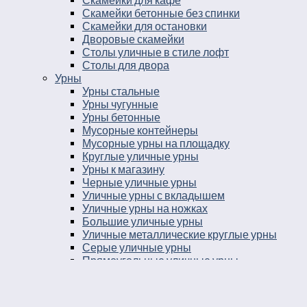
Скамейки для кафе
Скамейки бетонные без спинки
Скамейки для остановки
Дворовые скамейки
Столы уличные в стиле лофт
Столы для двора
Урны
Урны стальные
Урны чугунные
Урны бетонные
Мусорные контейнеры
Мусорные урны на площадку
Круглые уличные урны
Урны к магазину
Черные уличные урны
Уличные урны с вкладышем
Уличные урны на ножках
Большие уличные урны
Уличные металлические круглые урны
Серые уличные урны
Прямоугольные уличные урны
Парковые круглые урны
Уличные урны опрокидывающиеся
Парковые урны