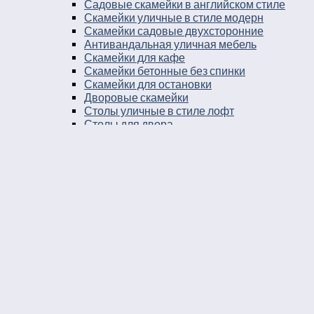
Садовые скамейки в английском стиле
Скамейки уличные в стиле модерн
Скамейки садовые двухсторонние
Антивандальная уличная мебель
Скамейки для кафе
Скамейки бетонные без спинки
Скамейки для остановки
Дворовые скамейки
Столы уличные в стиле лофт
Столы для двора
Урны
Урны стальные
Урны чугунные
Урны бетонные
Мусорные контейнеры
Мусорные урны на площадку
Круглые уличные урны
Урны к магазину
Черные уличные урны
Уличные урны с вкладышем
Уличные урны на ножках
Большие уличные урны
Уличные металлические круглые урны
Серые уличные урны