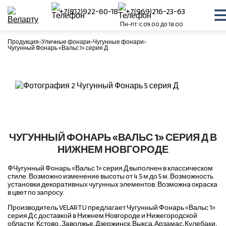
+7(812)922-60-18
+7(969)216-23-63
Пн-пт: с 09.00 до 18.00
Продукция
Уличные фонари
Чугунные фонари
Чугунный Фонарь «Вальс 1» серия Д
ЧУГУННЫЙ ФОНАРЬ «ВАЛЬС 1» СЕРИЯ Д В
НИЖНЕМ НОВГОРОДЕ
ФЧугунный Фонарь «Вальс 1» серия Д выполнен в классическом
стиле. Возможно изменение высоты от 4.5 м до 5 м. Возможность
установки декоративных чугунных элементов. Возможна окраска
в цвет по запросу.
Производитель VELARTU предлагает Чугунный Фонарь «Вальс 1»
серия Д с доставкой в Нижнем Новгороде и Нижегородской
области: Кстово , Заволжье, Дзержинск, Выкса, Арзамас, Кулебаки,