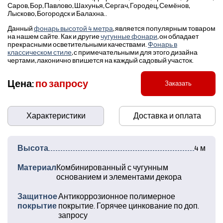
Саров, Бор, Павлово, Шахунья, Сергач, Городец, Семёнов,
Лысково, Богородск и Балахна..
Данный
фонарь высотой 4 метра
, является популярным товаром
на нашем сайте. Как и другие
чугунные фонари
, он обладает
прекрасными осветительными качествами.
Фонарь в
классическом стиле
, с примечательными для этого дизайна
чертами, лаконично впишется на каждый садовый участок.
Цена:
по запросу
Заказать
Характеристики
Доставка и оплата
Высота
4 м
Материал
Комбинированный с чугунным
основанием и элементами декора
Защитное
Антикоррозионное полимерное
покрытие
покрытие. Горячее цинкование по доп.
запросу