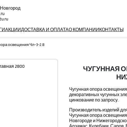
 Новгород
.ru
u.ru
ГИ
АКЦИИ
ДОСТАВКА И ОПЛАТА
О КОМПАНИИ
КОНТАКТЫ
пора освещения Чл-3-2.8
ЧУГУННАЯ О
НИ
Чугунная опора освещения 
декоративных чугунных эле
цинкование по запросу.
Производитель изделий для
Чугунная опора освещения 
Новгороде и Нижегородской 
Арзамас, Кулебаки, Саров, 