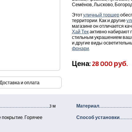
Семёнов, Лысково, Богород
Этот
уличный торшер
обесп
территории. Как и другие
ул
магазине он отличается ка
Хай Тек
активно набирают п
стильным украшением вашег
и другие виды осветительн
фонари
.
Цена:
28 000 руб.
Доставка и оплата
3 м
Материал
 покрытие. Горячее
Способ установки