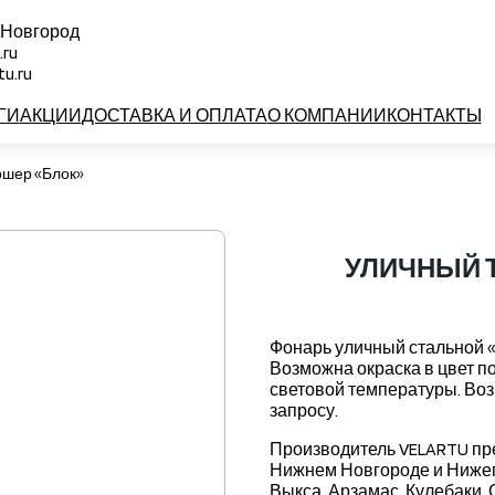
 Новгород
.ru
u.ru
ГИ
АКЦИИ
ДОСТАВКА И ОПЛАТА
О КОМПАНИИ
КОНТАКТЫ
ршер «Блок»
УЛИЧНЫЙ 
Фонарь уличный стальной «
Возможна окраска в цвет п
световой температуры. Во
запросу.
Производитель VELARTU пре
Нижнем Новгороде и Нижего
Выкса, Арзамас, Кулебаки, 