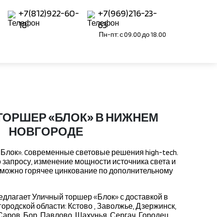
+7(812)922-60-
+7(969)216-23-
18
63
Пн-пт: с 09.00 до 18.00
ТОРШЕР «БЛОК» В НИЖНЕМ
НОВГОРОДЕ
Блок». Cовременные световые решения high-tech.
о запросу, изменение мощности источника света и
зможно горячее цинкование по дополнительному
длагает Уличный торшер «Блок» с доставкой в
родской области: Кстово , Заволжье, Дзержинск,
Саров, Бор, Павлово, Шахунья, Сергач, Городец,