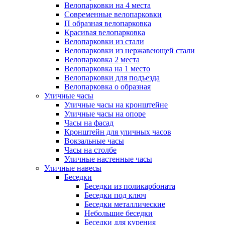
Велопарковки на 4 места
Современные велопарковки
П образная велопарковка
Красивая велопарковка
Велопарковки из стали
Велопарковки из нержавеющей стали
Велопарковка 2 места
Велопарковка на 1 место
Велопарковки для подъезда
Велопарковка о образная
Уличные часы
Уличные часы на кронштейне
Уличные часы на опоре
Часы на фасад
Кронштейн для уличных часов
Вокзальные часы
Часы на столбе
Уличные настенные часы
Уличные навесы
Беседки
Беседки из поликарбоната
Беседки под ключ
Беседки металлические
Небольшие беседки
Беседки для курения