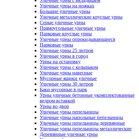
Уличные урны с вкладышем
Уличные урны на ножках
Большие уличные урны
Уличные металлические круглые урны
Серые уличные урны
Прямоугольные уличные урны
Парковые круглые урны
Уличные урны опрокидывающиеся
Парковые урны
Уличные урны 25 литров
Уличные урны в город
Урны на остановку
Уличные урны с козырьком
Уличные урны навесные
Мусорные ящики уличные
Уличные урны 30 литров
Баки мусорные в парк
Урны уличные бетонные укомплектованные
ведром вставкой
Урны во двор
Уличные урны пепельницы
Уличные урны напольные пепельницы
Уличные урны пепельницы деревянные
Уличные урны пепельницы металлические
Деревянные уличные урны