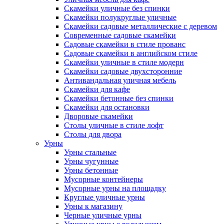
Скамейки уличные без спинки
Скамейки полукруглые уличные
Скамейки садовые металлические с деревом
Современные садовые скамейки
Садовые скамейки в стиле прованс
Садовые скамейки в английском стиле
Скамейки уличные в стиле модерн
Скамейки садовые двухсторонние
Антивандальная уличная мебель
Скамейки для кафе
Скамейки бетонные без спинки
Скамейки для остановки
Дворовые скамейки
Столы уличные в стиле лофт
Столы для двора
Урны
Урны стальные
Урны чугунные
Урны бетонные
Мусорные контейнеры
Мусорные урны на площадку
Круглые уличные урны
Урны к магазину
Черные уличные урны