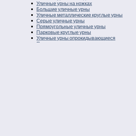
Уличные урны на ножках
Большие уличные урны
Уличные металлические круглые урны
Серые уличные урны
Прямоугольные уличные урны
Парковые круглые урны
Уличные урны опрокидывающиеся
Парковые урны
Уличные урны 25 литров
Уличные урны в город
Урны на остановку
Уличные урны с козырьком
Уличные урны навесные
Мусорные ящики уличные
Уличные урны 30 литров
Баки мусорные в парк
Урны уличные бетонные укомплектованные
ведром вставкой
Урны во двор
Уличные урны пепельницы
Уличные урны напольные пепельницы
Уличные урны пепельницы деревянные
Уличные урны пепельницы металлические