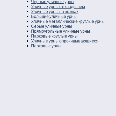
Черные уличные урны
Уличные урны с вкладышем
Уличные урны на ножках
Большие уличные урны
Уличные металлические круглые урны
Серые уличные урны
Прямоугольные уличные урны
Парковые круглые урны
Уличные урны опрокидывающиеся
Парковые урны
Уличные урны 25 литров
Уличные урны в город
Урны на остановку
Уличные урны с козырьком
Уличные урны навесные
Мусорные ящики уличные
Уличные урны 30 литров
Баки мусорные в парк
Урны уличные бетонные укомплектованные
ведром вставкой
Урны во двор
Уличные урны пепельницы
Уличные урны напольные пепельницы
Уличные урны пепельницы деревянные