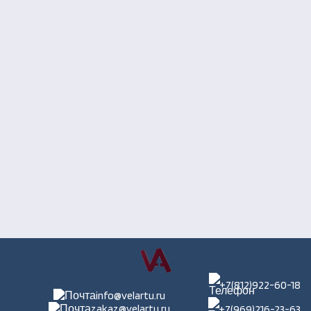
+7(812)922-60-18
info@velartu.ru
zakaz@velartu.ru
+7(969)216-23-63