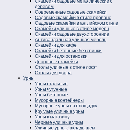
Скамейки садовые металлические с
деревом
Современные садовые скамейки
Садовые скамейки в стиле прованс
Садовые скамейки в английском стиле
Скамейки уличные в стиле модерн
Скамейки садовые двухсторонние
Антивандальная уличная мебель
Скамейки для кафе
Скамейки бетонные без спинки
Скамейки для остановки
Дворовые скамейки
Столы уличные в стиле лофт
Столы для двора
Урны
Урны стальные
Урны чугунные
Урны бетонные
Мусорные контейнеры
Мусорные урны на площадку
Круглые уличные урны
Урны к магазину
Черные уличные урны
Уличные урны с вкладышем