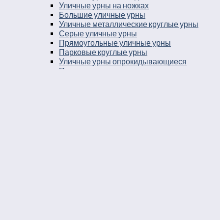
Уличные урны на ножках
Большие уличные урны
Уличные металлические круглые урны
Серые уличные урны
Прямоугольные уличные урны
Парковые круглые урны
Уличные урны опрокидывающиеся
Парковые урны
Уличные урны 25 литров
Уличные урны в город
Урны на остановку
Уличные урны с козырьком
Уличные урны навесные
Мусорные ящики уличные
Уличные урны 30 литров
Баки мусорные в парк
Урны уличные бетонные укомплектованные
ведром вставкой
Урны во двор
Уличные урны пепельницы
Уличные урны напольные пепельницы
Уличные урны пепельницы деревянные
Уличные урны пепельницы металлические