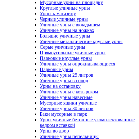
Мусорные урны на площадку
Круглые уличные урны
Урны к магазину
Черные уличные урны
Уличные урны с вкладышем
Уличные урны на ножках
Большие уличные урны
Уличные металлические круглые урны
Серые уличные урны
Прямоугольные уличные урны
Парковые круглые урны
Уличные урны опрокидывающиеся
Парковые урны
Уличные урны 25 литров
Уличные урны в город
Урны на остановку
Уличные урны с козырьком
Уличные урны навесные
Мусорные ящики уличные
Уличные урны 30 литров
Баки мусорные в парк
Урны уличные бетонные укомплектованные
ведром вставкой
Урны во двор
Уличные урны пепельницы